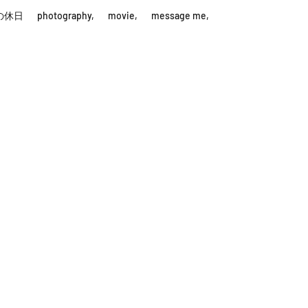
の休日
photography,
movie,
message me,