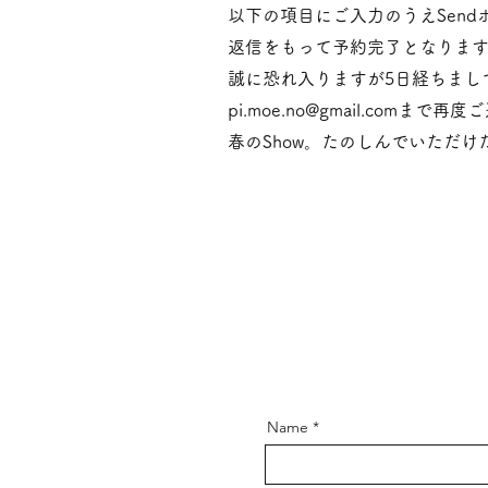
​以下の項目にご入力のうえSen
返信をもって予約完了となりま
誠に恐れ入りますが5日経ちまし
pi.moe.no@gmail.com
まで再度ご
春のShow。たのしんでいただ
Name